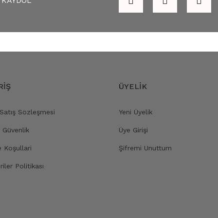
KAYDOL
RİŞ
ÜYELİK
 Satış Sözleşmesi
Yeni Üyelik
e Güvenlik
Üye Girişi
e Koşullari
Şifremi Unuttum
riler Politikası