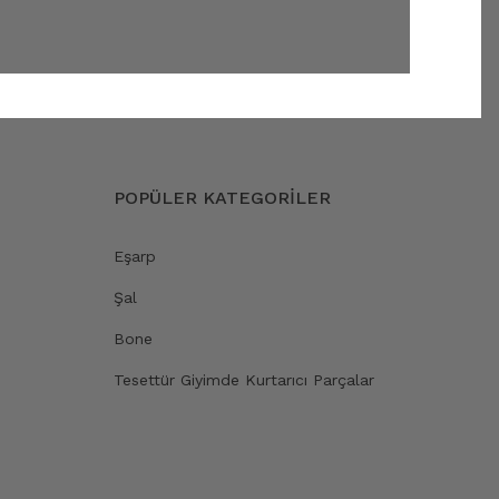
POPÜLER KATEGORİLER
Eşarp
Şal
Bone
Tesettür Giyimde Kurtarıcı Parçalar