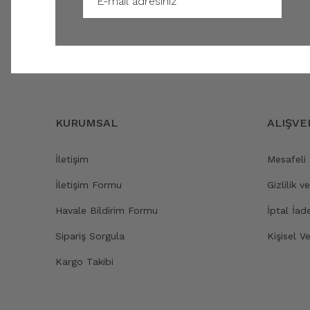
KURUMSAL
ALIŞVE
İletişim
Mesafeli
İletişim Formu
Gizlilik v
Havale Bildirim Formu
İptal İad
Sipariş Sorgula
Kişisel Ve
Kargo Takibi