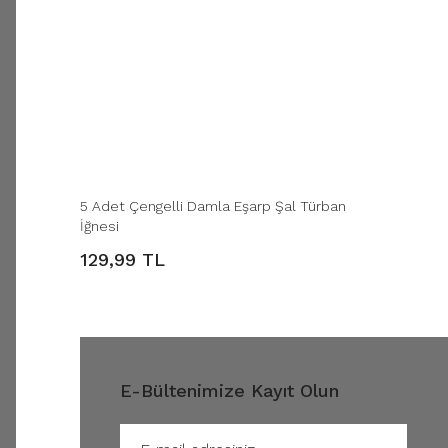
5 Adet Çengelli Damla Eşarp Şal Türban
İğnesi
129,99 TL
E-Bültenimize Kayıt Olun