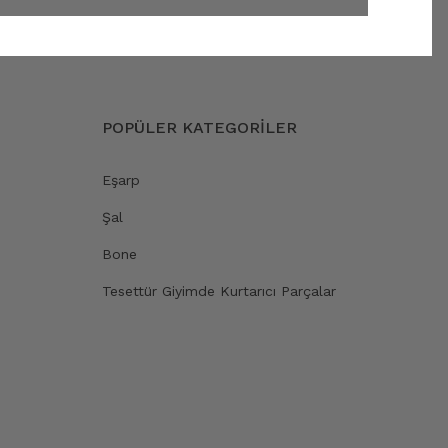
POPÜLER KATEGORİLER
Eşarp
Şal
Bone
Tesettür Giyimde Kurtarıcı Parçalar