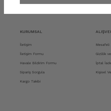
KURUMSAL
ALIŞVE
İletişim
Mesafeli
İletişim Formu
Gizlilik v
Havale Bildirim Formu
İptal İad
Sipariş Sorgula
Kişisel Ve
Kargo Takibi