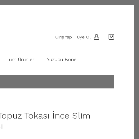
Giriş Yap
Üye Ol
-
Tüm Ürünler
Yüzücü Bone
Topuz Tokası İnce Slim
ı