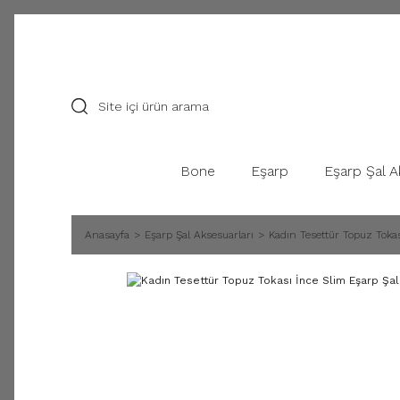
Bone
Eşarp
Eşarp Şal A
Anasayfa
Eşarp Şal Aksesuarları
Kadın Tesettür Topuz Tokas