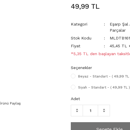
49,99 TL
Kategori
Eşarp Şal 
Parçalar
Stok Kodu
MLDTB161
Fiyat
45,45 TL 
*5,35 TL den başlayan taksitle
Seçenekler
Beyaz - Standart - ( 49,99 TL 
Siyah - Standart - ( 49,99 TL )
Adet
Ürünü Paylaş
Sepete Ekle