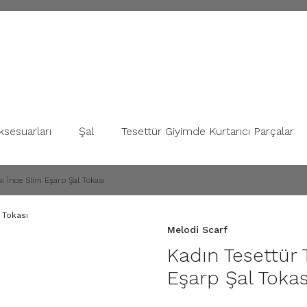
ksesuarları
Şal
Tesettür Giyimde Kurtarıcı Parçalar
ı İnce Slim Eşarp Şal Tokası
Melodi Scarf
Kadın Tesettür 
Eşarp Şal Tokas