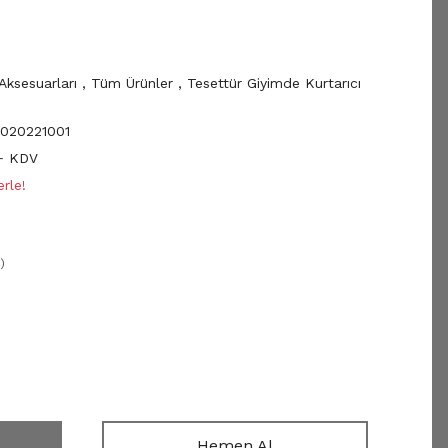
Aksesuarları
,
Tüm Ürünler
,
Tesettür Giyimde Kurtarıcı
020221001
+ KDV
rle!
)
Hemen Al