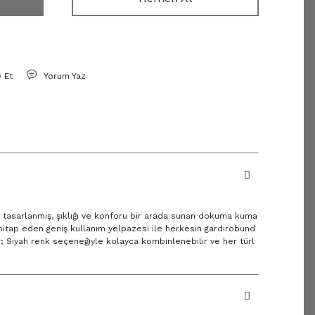
e Et
Yorum Yaz
 tasarlanmış, şıklığı ve konforu bir arada sunan dokuma kuma
 hitap eden geniş kullanım yelpazesi ile herkesin gardırobund
r; Siyah renk seçeneğiyle kolayca kombinlenebilir ve her türl