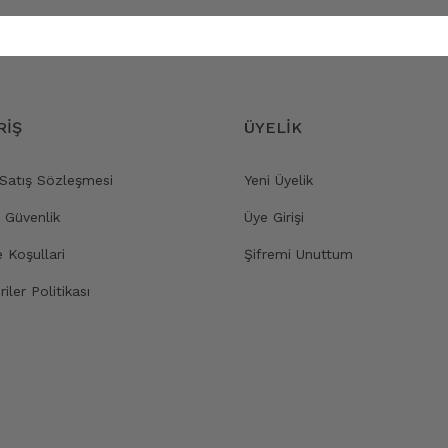
RİŞ
ÜYELİK
 Satış Sözleşmesi
Yeni Üyelik
e Güvenlik
Üye Girişi
e Koşullari
Şifremi Unuttum
riler Politikası