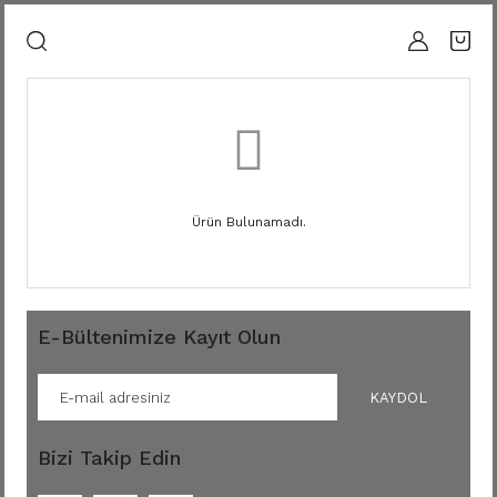
Ürün Bulunamadı.
E-Bültenimize Kayıt Olun
KAYDOL
Bizi Takip Edin