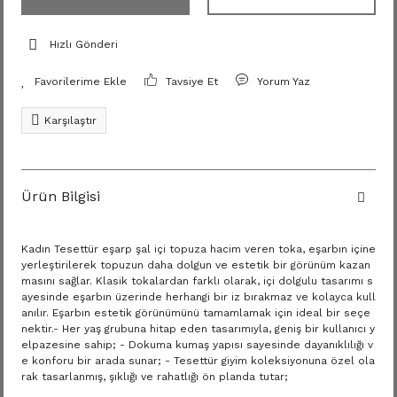
Hızlı Gönderi
Tavsiye Et
Yorum Yaz
Karşılaştır
Ürün Bilgisi
Kadın Tesettür eşarp şal içi topuza hacim veren toka, eşarbın içine
yerleştirilerek topuzun daha dolgun ve estetik bir görünüm kazan
masını sağlar. Klasik tokalardan farklı olarak, içi dolgulu tasarımı s
ayesinde eşarbın üzerinde herhangi bir iz bırakmaz ve kolayca kull
anılır. Eşarbın estetik görünümünü tamamlamak için ideal bir seçe
nektir.- Her yaş grubuna hitap eden tasarımıyla, geniş bir kullanıcı y
elpazesine sahip; - Dokuma kumaş yapısı sayesinde dayanıklılığı v
e konforu bir arada sunar; - Tesettür giyim koleksiyonuna özel ola
rak tasarlanmış, şıklığı ve rahatlığı ön planda tutar;