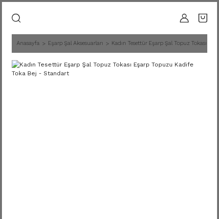
Anasayfa
Eşarp Şal Aksesuarları
Kadın Tesettür Eşarp Şal Topuz Tokası Eşa