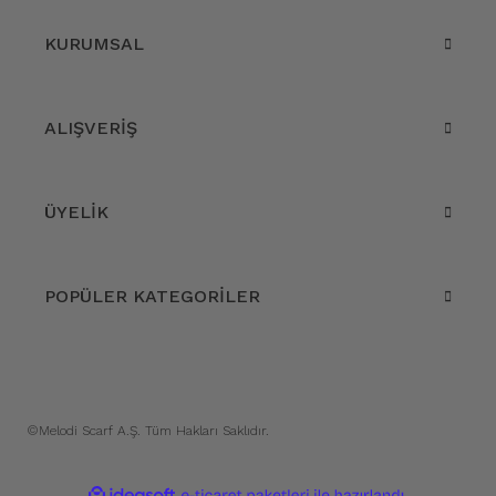
KURUMSAL
ALIŞVERİŞ
ÜYELİK
POPÜLER KATEGORİLER
©Melodi Scarf A.Ş. Tüm Hakları Saklıdır.
ile
ideasoft
e-