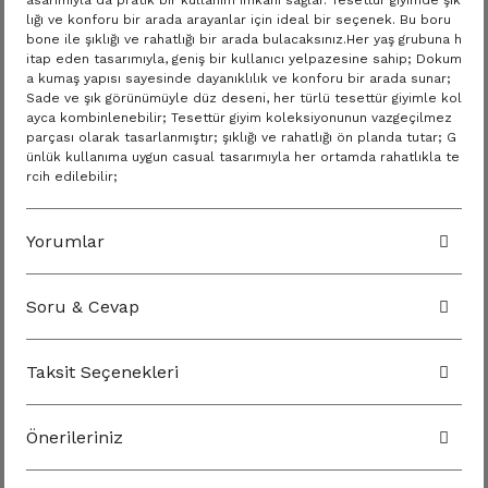
asarımıyla da pratik bir kullanım imkanı sağlar. Tesettür giyimde şık
lığı ve konforu bir arada arayanlar için ideal bir seçenek. Bu boru
bone ile şıklığı ve rahatlığı bir arada bulacaksınız.Her yaş grubuna h
itap eden tasarımıyla, geniş bir kullanıcı yelpazesine sahip; Dokum
a kumaş yapısı sayesinde dayanıklılık ve konforu bir arada sunar;
Sade ve şık görünümüyle düz deseni, her türlü tesettür giyimle kol
ayca kombinlenebilir; Tesettür giyim koleksiyonunun vazgeçilmez
parçası olarak tasarlanmıştır; şıklığı ve rahatlığı ön planda tutar; G
ünlük kullanıma uygun casual tasarımıyla her ortamda rahatlıkla te
rcih edilebilir;
Yorumlar
Soru & Cevap
Taksit Seçenekleri
Önerileriniz