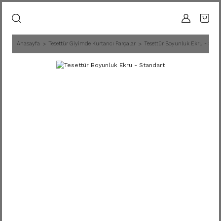
Anasayfa
Tesettür Giyimde Kurtarıcı Parçalar
Tesettür Boyunluk Ekru - Stan