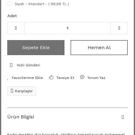
Siyah - Standart - ( 99,99 TL )
Adet
Sepete Ekle
Hemen Al
Hızlı Gönderi
Tavsiye Et
Yorum Yaz
Karşılaştır
Ürün Bilgisi
Kadın tesettür düz boyunluk, şıklığınızı tamamlayacak mükemmel