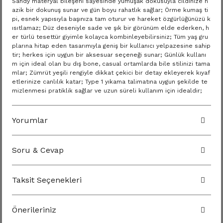
Sandy materyal bileşeni sayesinde yumuşak dokusuyla cildinize n
azik bir dokunuş sunar ve gün boyu rahatlık sağlar; Örme kumaş ti
pi, esnek yapısıyla başınıza tam oturur ve hareket özgürlüğünüzü k
ısıtlamaz; Düz deseniyle sade ve şık bir görünüm elde ederken, h
er türlü tesettür giyimle kolayca kombinleyebilirsiniz; Tüm yaş gru
plarına hitap eden tasarımıyla geniş bir kullanıcı yelpazesine sahip
tir; herkes için uygun bir aksesuar seçeneği sunar; Günlük kullanı
m için ideal olan bu dış bone, casual ortamlarda bile stilinizi tama
mlar; Zümrüt yeşili rengiyle dikkat çekici bir detay ekleyerek kıyaf
etlerinize canlılık katar; Type 1 yıkama talimatına uygun şekilde te
mizlenmesi pratiklik sağlar ve uzun süreli kullanım için idealdir;
Yorumlar
Soru & Cevap
Taksit Seçenekleri
Önerileriniz