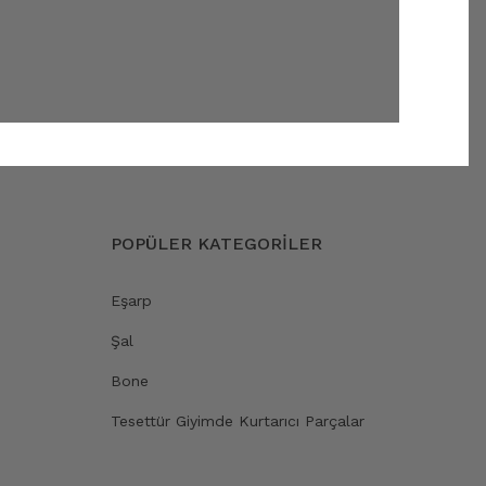
POPÜLER KATEGORİLER
Eşarp
Şal
Bone
Tesettür Giyimde Kurtarıcı Parçalar