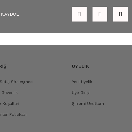
KAYDOL
RİŞ
ÜYELİK
 Satış Sözleşmesi
Yeni Üyelik
e Güvenlik
Üye Girişi
e Koşullari
Şifremi Unuttum
riler Politikası