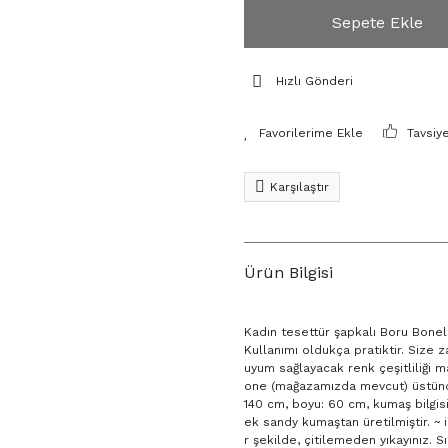
Sepete Ekle
Hızlı Gönderi
Tavsiy
Karşılaştır
Ürün Bilgisi
Kadın tesettür şapkalı Boru Boneli 
Kullanımı oldukça pratiktir. Size 
uyum sağlayacak renk çeşitliliği 
one (mağazamızda mevcut) üstünde
140 cm, boyu: 60 cm, kumaş bilgis
ek sandy kumaştan üretilmiştir. ~ 
r şekilde, çitilemeden yıkayınız.