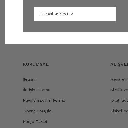
KURUMSAL
ALIŞVE
İletişim
Mesafeli
İletişim Formu
Gizlilik v
Havale Bildirim Formu
İptal İad
Sipariş Sorgula
Kişisel Ve
Kargo Takibi