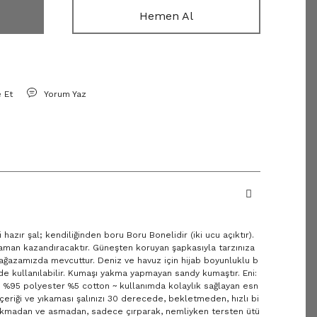
Hemen Al
e Et
Yorum Yaz
hazır şal; kendiliğinden boru Boru Bonelidir (iki ucu açıktır).
zaman kazandıracaktır. Güneşten koruyan şapkasıyla tarzınıza
mağazamızda mevcuttur. Deniz ve havuz için hijab boyunluklu b
 kullanılabilir. Kumaşı yakma yapmayan sandy kumaştır. Eni:
i %95 polyester %5 cotton ~ kullanımda kolaylık sağlayan esn
içeriği ve yıkaması şalınızı 30 derecede, bekletmeden, hızlı bi
 Sıkmadan ve asmadan, sadece çırparak, nemliyken tersten ütü