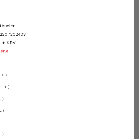
Ürünler
2207202403
L + KDV
erle!
TL )
9 TL )
L )
L )
)
L )