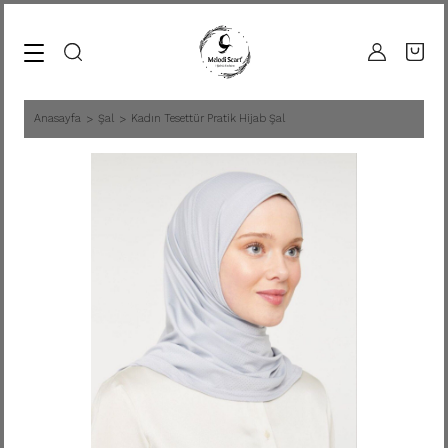
Anasayfa
Şal
Kadın Tesettür Pratik Hijab Şal