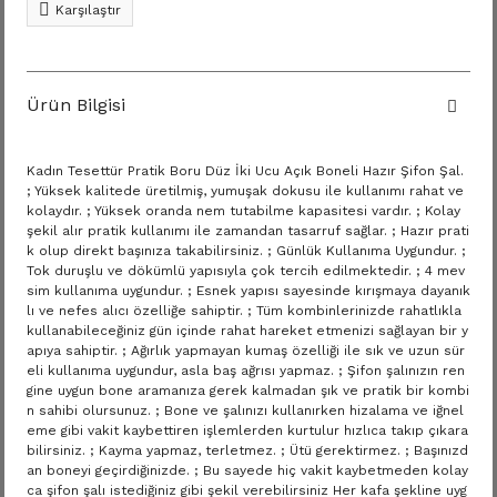
Karşılaştır
Ürün Bilgisi
Kadın Tesettür Pratik Boru Düz İki Ucu Açık Boneli Hazır Şifon Şal.
; Yüksek kalitede üretilmiş, yumuşak dokusu ile kullanımı rahat ve
kolaydır. ; Yüksek oranda nem tutabilme kapasitesi vardır. ; Kolay
şekil alır pratik kullanımı ile zamandan tasarruf sağlar. ; Hazır prati
k olup direkt başınıza takabilirsiniz. ; Günlük Kullanıma Uygundur. ;
Tok duruşlu ve dökümlü yapısıyla çok tercih edilmektedir. ; 4 mev
sim kullanıma uygundur. ; Esnek yapısı sayesinde kırışmaya dayanık
lı ve nefes alıcı özelliğe sahiptir. ; Tüm kombinlerinizde rahatlıkla
kullanabileceğiniz gün içinde rahat hareket etmenizi sağlayan bir y
apıya sahiptir. ; Ağırlık yapmayan kumaş özelliği ile sık ve uzun sür
eli kullanıma uygundur, asla baş ağrısı yapmaz. ; Şifon şalınızın ren
gine uygun bone aramanıza gerek kalmadan şık ve pratik bir kombi
n sahibi olursunuz. ; Bone ve şalınızı kullanırken hizalama ve iğnel
eme gibi vakit kaybettiren işlemlerden kurtulur hızlıca takıp çıkara
bilirsiniz. ; Kayma yapmaz, terletmez. ; Ütü gerektirmez. ; Başınızd
an boneyi geçirdiğinizde. ; Bu sayede hiç vakit kaybetmeden kolay
ca şifon şalı istediğiniz gibi şekil verebilirsiniz Her kafa şekline uyg