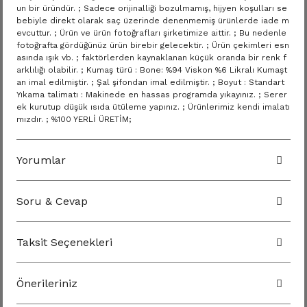
un bir üründür. ; Sadece orijinalliği bozulmamış, hijyen koşulları se
bebiyle direkt olarak saç üzerinde denenmemiş ürünlerde iade m
evcuttur. ; Ürün ve ürün fotoğrafları şirketimize aittir. ; Bu nedenle
fotoğrafta gördüğünüz ürün birebir gelecektir. ; Ürün çekimleri esn
asında ışık vb. ; faktörlerden kaynaklanan küçük oranda bir renk f
arklılığı olabilir. ; Kumaş türü : Bone: %94 Viskon %6 Likralı Kumaşt
an imal edilmiştir. ; Şal şifondan imal edilmiştir. ; Boyut : Standart
Yıkama talimatı : Makinede en hassas programda yıkayınız. ; Serer
ek kurutup düşük ısıda ütüleme yapınız. ; Ürünlerimiz kendi imalatı
mızdır. ; %100 YERLİ ÜRETİM;
Yorumlar
Soru & Cevap
Taksit Seçenekleri
Önerileriniz