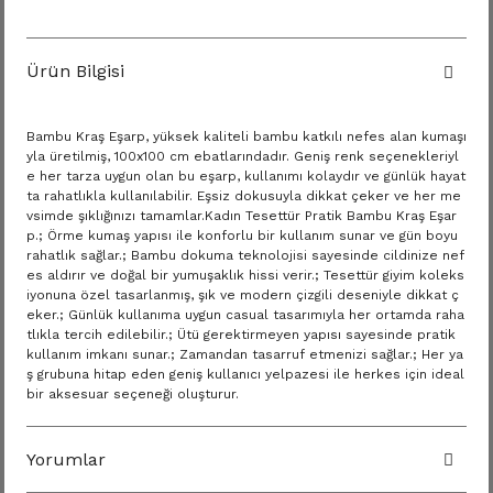
Ürün Bilgisi
Bambu Kraş Eşarp, yüksek kaliteli bambu katkılı nefes alan kumaşı
yla üretilmiş, 100x100 cm ebatlarındadır. Geniş renk seçenekleriyl
e her tarza uygun olan bu eşarp, kullanımı kolaydır ve günlük hayat
ta rahatlıkla kullanılabilir. Eşsiz dokusuyla dikkat çeker ve her me
vsimde şıklığınızı tamamlar.Kadın Tesettür Pratik Bambu Kraş Eşar
p.; Örme kumaş yapısı ile konforlu bir kullanım sunar ve gün boyu
rahatlık sağlar.; Bambu dokuma teknolojisi sayesinde cildinize nef
es aldırır ve doğal bir yumuşaklık hissi verir.; Tesettür giyim koleks
iyonuna özel tasarlanmış, şık ve modern çizgili deseniyle dikkat ç
eker.; Günlük kullanıma uygun casual tasarımıyla her ortamda raha
tlıkla tercih edilebilir.; Ütü gerektirmeyen yapısı sayesinde pratik
kullanım imkanı sunar.; Zamandan tasarruf etmenizi sağlar.; Her ya
ş grubuna hitap eden geniş kullanıcı yelpazesi ile herkes için ideal
bir aksesuar seçeneği oluşturur.
Yorumlar