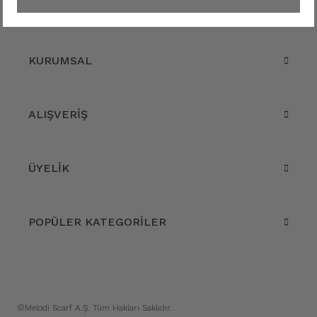
KURUMSAL
ALIŞVERİŞ
ÜYELİK
POPÜLER KATEGORİLER
©Melodi Scarf A.Ş. Tüm Hakları Saklıdır.