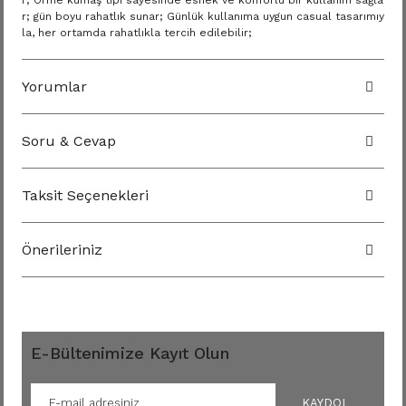
r; Örme kumaş tipi sayesinde esnek ve konforlu bir kullanım sağla
r; gün boyu rahatlık sunar; Günlük kullanıma uygun casual tasarımıy
la, her ortamda rahatlıkla tercih edilebilir;
Yorumlar
Soru & Cevap
Taksit Seçenekleri
Önerileriniz
E-Bültenimize Kayıt Olun
KAYDOL