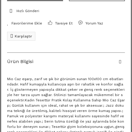
Hızlı Gönderi
Tavsiye Et
Yorum Yaz
Karşılaştır
Ürün Bilgisi
Mio Caz eşarp, zarif ve şık bir görünüm sunan 100x100 cm ebatları
ndadır. Hafif kumaşıyla kullanıcıya aşırı bir rahatlık ve konfor sağla
r. İç göstermeyen yapısıyla dikkat çeker ve geniş renk seçenekleri
yle her tarza uyum sağlar. Stilinizi tamamlayacak mükemmel bir s
eçenektir.Kadın Tesettür Pratik Kolay Kullanıma Sahip Mio Caz Eşar
p; Günlük kullanım için ideal, rahat ve şık bir aksesuar.; Jazz doku
ma tekniği ile üretilmiş, kaliteli hissiyat veren örme kumaş yapısı.;
Pamuk ve polyester karışımı materyal kullanımı sayesinde hafif ve
nefes alabilen yapı.; Serin tutma özelliği ile yaz aylarında bile kon
forlu bir deneyim sunar.; Tesettür giyim koleksiyonuna uygun, geniş