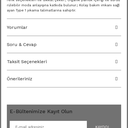
renk seçenekleri ile dikkat çeker.; Organik pamuk içeriği ile sürdü
rülebilir moda anlayışına katkıda bulunur.; Kolay bakım imkanı sağl
ayan Type 1 yıkama talimatlarına sahiptir.
Yorumlar
Soru & Cevap
Taksit Seçenekleri
Önerileriniz
E-Bültenimize Kayıt Olun
KAYDOL