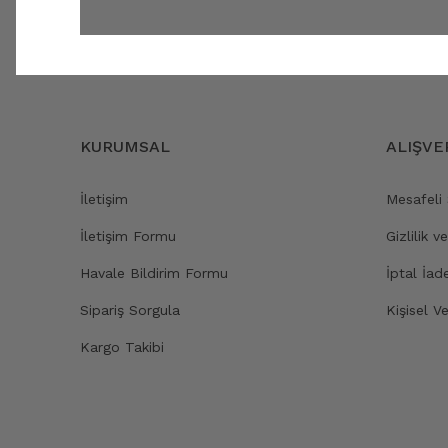
KURUMSAL
ALIŞVE
İletişim
Mesafeli
İletişim Formu
Gizlilik v
Havale Bildirim Formu
İptal İad
Sipariş Sorgula
Kişisel Ve
Kargo Takibi