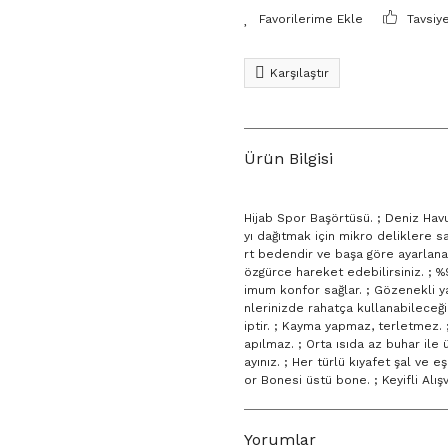
Tavsiy
Karşılaştır
Ürün Bilgisi
Hijab Spor Başörtüsü. ; Deniz Havu
yı dağıtmak için mikro deliklere sah
rt bedendir ve başa göre ayarlana
özgürce hareket edebilirsiniz. ; %
imum konfor sağlar. ; Gözenekli y
nlerinizde rahatça kullanabileceği
iptir. ; Kayma yapmaz, terletmez. 
apılmaz. ; Orta ısıda az buhar ile 
ayınız. ; Her türlü kıyafet şal ve 
or Bonesi üstü bone. ; Keyifli Alışv
Yorumlar