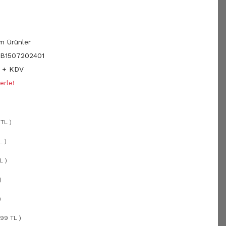
m Ürünler
B1507202401
L + KDV
erle!
TL )
L )
L )
)
)
,99 TL )