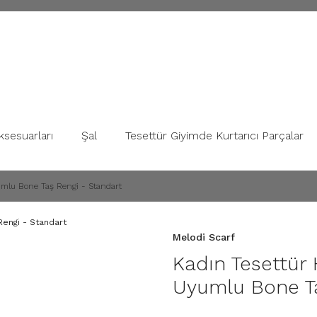
ksesuarları
Şal
Tesettür Giyimde Kurtarıcı Parçalar
umlu Bone Taş Rengi - Standart
Melodi Scarf
Kadın Tesettür
Uyumlu Bone Ta