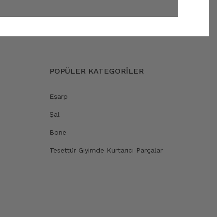
POPÜLER KATEGORİLER
Eşarp
Şal
Bone
Tesettür Giyimde Kurtarıcı Parçalar