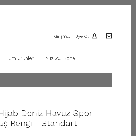
Giriş Yap
Üye Ol
-
Tüm Ürünler
Yüzücü Bone
 Hijab Deniz Havuz Spor
ş Rengi - Standart