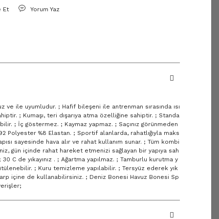
e Et
Yorum Yaz
z ve ile uyumludur. ; Hafif bileşeni ile antrenman sırasında ısı
iptir. ; Kumaşı, teri dışarıya atma özelliğine sahiptir. ; Standa
bilir. ; İç göstermez. ; Kaymaz yapmaz. ; Saçınız görünmeden
92 Polyester %8 Elastan. ; Sportif alanlarda, rahatlığıyla maks
apısı sayesinde hava alır ve rahat kullanım sunar. ; Tüm kombi
niz, gün içinde rahat hareket etmenizi sağlayan bir yapıya sah
; 30 C de yıkayınız . ; Ağartma yapılmaz. ; Tamburlu kurutma y
ütülenebilir. ; Kuru temizleme yapılabilir. ; Tersyüz ederek yık
eşarp içine de kullanabilirsiniz. ; Deniz Bonesi Havuz Bonesi Sp
erişler;