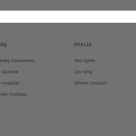
RİŞ
ÜYELİK
 Satış Sözleşmesi
Yeni Üyelik
e Güvenlik
Üye Girişi
e Koşullari
Şifremi Unuttum
riler Politikası