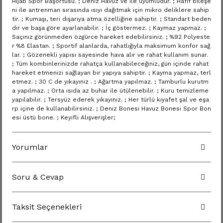
Hijab Spor Başörtüsü. ; Deniz Havuz ve ile uyumludur. ; Hafif bileşe
ni ile antrenman sırasında ısıyı dağıtmak için mikro deliklere sahip
tir. ; Kumaşı, teri dışarıya atma özelliğine sahiptir. ; Standart beden
dir ve başa göre ayarlanabilir. ; İç göstermez. ; Kaymaz yapmaz. ;
Saçınız görünmeden özgürce hareket edebilirsiniz. ; %92 Polyeste
r %8 Elastan. ; Sportif alanlarda, rahatlığıyla maksimum konfor sağ
lar. ; Gözenekli yapısı sayesinde hava alır ve rahat kullanım sunar.
; Tüm kombinlerinizde rahatça kullanabileceğiniz, gün içinde rahat
hareket etmenizi sağlayan bir yapıya sahiptir. ; Kayma yapmaz, terl
etmez. ; 30 C de yıkayınız . ; Ağartma yapılmaz. ; Tamburlu kurutm
a yapılmaz. ; Orta ısıda az buhar ile ütülenebilir. ; Kuru temizleme
yapılabilir. ; Tersyüz ederek yıkayınız. ; Her türlü kıyafet şal ve eşa
rp içine de kullanabilirsiniz. ; Deniz Bonesi Havuz Bonesi Spor Bon
esi üstü bone. ; Keyifli Alışverişler;
Yorumlar
Soru & Cevap
Taksit Seçenekleri