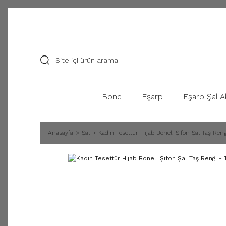
Bone
Eşarp
Eşarp Şal A
Anasayfa
Şal
Kadın Tesettür Hijab Boneli Şifon Şal Taş Reng