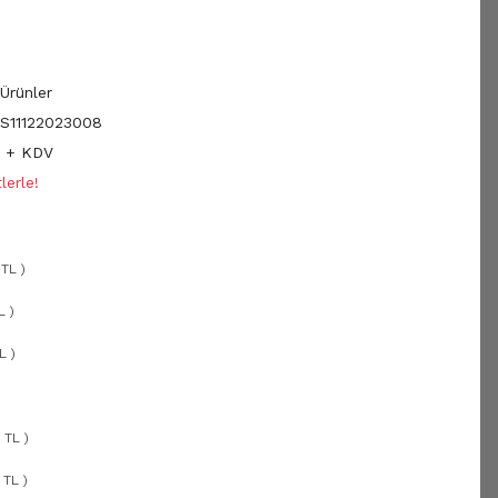
Ürünler
11122023008
L + KDV
lerle!
TL )
L )
L )
 TL )
 TL )