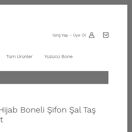
Giriş Yap
Üye Ol
-
Tüm Ürünler
Yüzücü Bone
Hijab Boneli Şifon Şal Taş
t