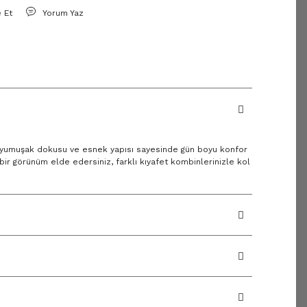
e Et
Yorum Yaz
ile yumuşak dokusu ve esnek yapısı sayesinde gün boyu konfor
ir görünüm elde edersiniz, farklı kıyafet kombinlerinizle kol