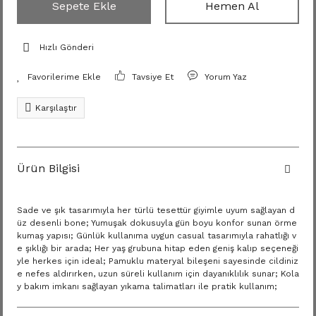
Sepete Ekle
Hemen Al
Hızlı Gönderi
Tavsiye Et
Yorum Yaz
Karşılaştır
Ürün Bilgisi
Sade ve şık tasarımıyla her türlü tesettür giyimle uyum sağlayan d
üz desenli bone; Yumuşak dokusuyla gün boyu konfor sunan örme
kumaş yapısı; Günlük kullanıma uygun casual tasarımıyla rahatlığı v
e şıklığı bir arada; Her yaş grubuna hitap eden geniş kalıp seçeneği
yle herkes için ideal; Pamuklu materyal bileşeni sayesinde cildiniz
e nefes aldırırken, uzun süreli kullanım için dayanıklılık sunar; Kola
y bakım imkanı sağlayan yıkama talimatları ile pratik kullanım;