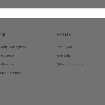
RİŞ
ÜYELİK
 Satış Sözleşmesi
Yeni Üyelik
e Güvenlik
Üye Girişi
e Koşullari
Şifremi Unuttum
riler Politikası