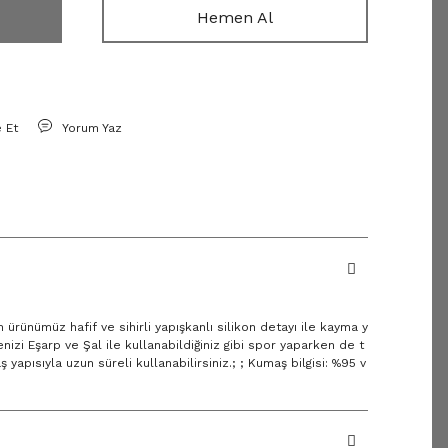
Hemen Al
e Et
Yorum Yaz
 ürünümüz hafif ve sihirli yapışkanlı silikon detayı ile kayma y
zi Eşarp ve Şal ile kullanabildiğiniz gibi spor yaparken de t
aş yapısıyla uzun süreli kullanabilirsiniz.; ; Kumaş bilgisi: %95 v