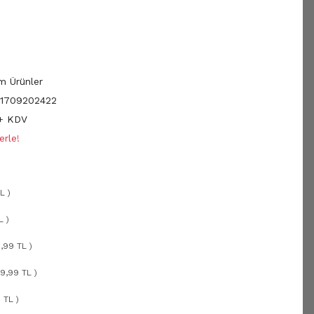
m Ürünler
1709202422
 + KDV
erle!
L )
L )
,99 TL )
9,99 TL )
 TL )