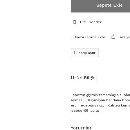
Sepete Ekle
Hızlı Gönderi
Tavsiy
Karşılaştır
Ürün Bilgisi
Tesettür giyimin tamamlayıcısı olan
apmaz.; ; Kaymayan bandana boneni
ercih edebilirsiniz.; ; Kaliteli kum
iscose %5 lycra;
Yorumlar