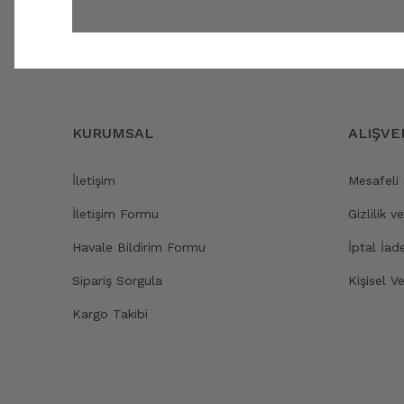
KURUMSAL
ALIŞVE
İletişim
Mesafeli
İletişim Formu
Gizlilik v
Havale Bildirim Formu
İptal İad
Sipariş Sorgula
Kişisel Ve
Kargo Takibi