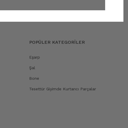
POPÜLER KATEGORİLER
Eşarp
Şal
Bone
Tesettür Giyimde Kurtarıcı Parçalar