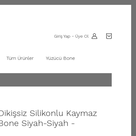
Giriş Yap
Üye Ol
-
Tüm Ürünler
Yüzücü Bone
Dikişsiz Silikonlu Kaymaz
one Siyah-Siyah -