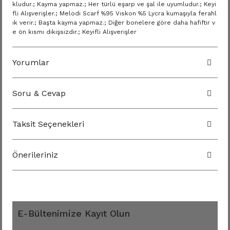
kludur.; Kayma yapmaz.; Her türlü eşarp ve şal ile uyumludur.; Keyi
fli Alışverişler.; Melodi Scarf %95 Viskon %5 Lycra kumaşıyla ferahl
ık verir.; Başta kayma yapmaz.; Diğer bonelere göre daha hafiftir v
e ön kısmı dikişsizdir.; Keyifli Alışverişler
Yorumlar
Soru & Cevap
Taksit Seçenekleri
Önerileriniz
E-Bültenimize Kayıt Olun