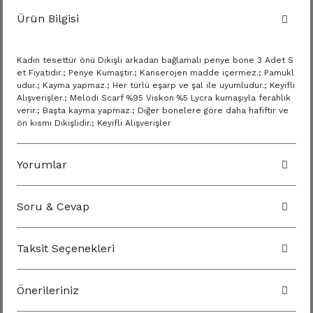
Ürün Bilgisi
Kadın tesettür önü Dikişli arkadan bağlamalı penye bone 3 Adet S
et Fiyatıdır.; Penye Kumaştır.; Kanserojen madde içermez.; Pamukl
udur.; Kayma yapmaz.; Her türlü eşarp ve şal ile uyumludur.; Keyifli
Alışverişler.; Melodi Scarf %95 Viskon %5 Lycra kumaşıyla ferahlık
verir.; Başta kayma yapmaz.; Diğer bonelere göre daha hafiftir ve
ön kısmı Dikişlidir.; Keyifli Alışverişler
Yorumlar
Soru & Cevap
Taksit Seçenekleri
Önerileriniz