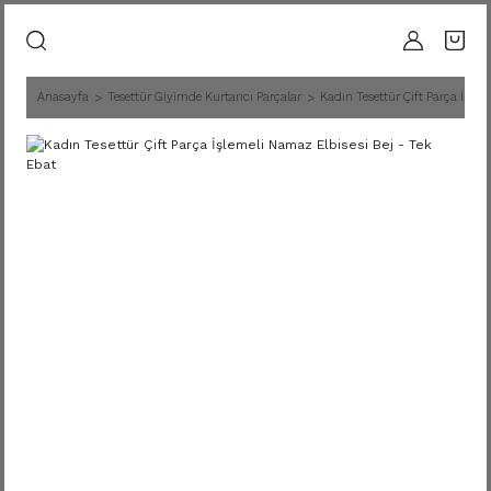
Anasayfa
Tesettür Giyimde Kurtarıcı Parçalar
Kadın Tesettür Çift Parça İşlem