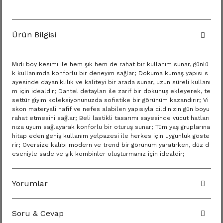
Ürün Bilgisi
Midi boy kesimi ile hem şık hem de rahat bir kullanım sunar, günlü
k kullanımda konforlu bir deneyim sağlar; Dokuma kumaş yapısı s
ayesinde dayanıklılık ve kaliteyi bir arada sunar, uzun süreli kullanı
m için idealdir; Dantel detayları ile zarif bir dokunuş ekleyerek, te
settür giyim koleksiyonunuzda sofistike bir görünüm kazandırır; Vi
skon materyali hafif ve nefes alabilen yapısıyla cildinizin gün boyu
rahat etmesini sağlar; Beli lastikli tasarımı sayesinde vücut hatları
nıza uyum sağlayarak konforlu bir oturuş sunar; Tüm yaş gruplarına
hitap eden geniş kullanım yelpazesi ile herkes için uygunluk göste
rir; Oversize kalıbı modern ve trend bir görünüm yaratırken, düz d
eseniyle sade ve şık kombinler oluşturmanız için idealdir;
Yorumlar
Soru & Cevap