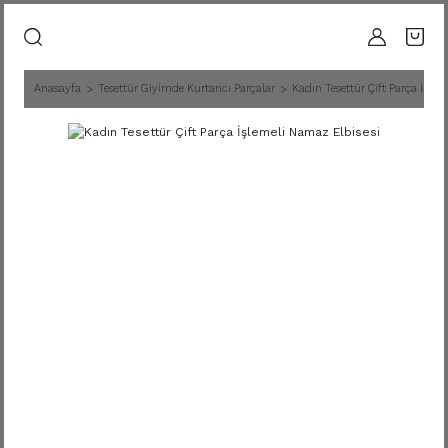
Anasayfa
Tesettür Giyimde Kurtarıcı Parçalar
Kadın Tesettür Çift Parça İşle