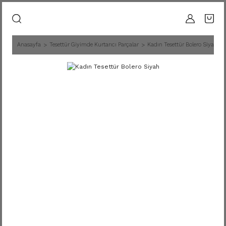
Anasayfa
Tesettür Giyimde Kurtarıcı Parçalar
Kadın Tesettür Bolero Siyah