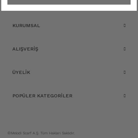
KURUMSAL
ALIŞVERİŞ
ÜYELİK
POPÜLER KATEGORİLER
©Melodi Scarf A.Ş. Tüm Hakları Saklıdır.