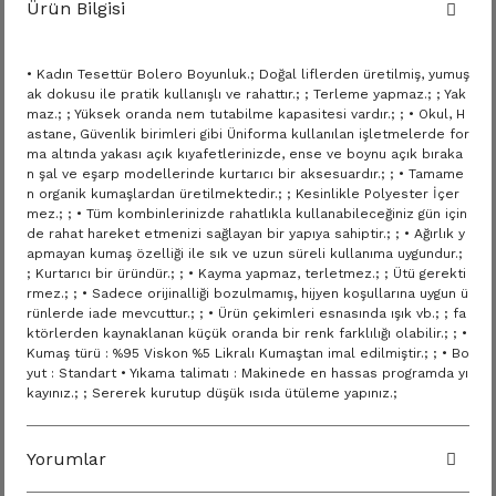
Ürün Bilgisi
• Kadın Tesettür Bolero Boyunluk.; Doğal liflerden üretilmiş, yumuş
ak dokusu ile pratik kullanışlı ve rahattır.; ; Terleme yapmaz.; ; Yak
maz.; ; Yüksek oranda nem tutabilme kapasitesi vardır.; ; • Okul, H
astane, Güvenlik birimleri gibi Üniforma kullanılan işletmelerde for
ma altında yakası açık kıyafetlerinizde, ense ve boynu açık bıraka
n şal ve eşarp modellerinde kurtarıcı bir aksesuardır.; ; • Tamame
n organik kumaşlardan üretilmektedir.; ; Kesinlikle Polyester İçer
mez.; ; • Tüm kombinlerinizde rahatlıkla kullanabileceğiniz gün için
de rahat hareket etmenizi sağlayan bir yapıya sahiptir.; ; • Ağırlık y
apmayan kumaş özelliği ile sık ve uzun süreli kullanıma uygundur.;
; Kurtarıcı bir üründür.; ; • Kayma yapmaz, terletmez.; ; Ütü gerekti
rmez.; ; • Sadece orijinalliği bozulmamış, hijyen koşullarına uygun ü
rünlerde iade mevcuttur.; ; • Ürün çekimleri esnasında ışık vb.; ; fa
ktörlerden kaynaklanan küçük oranda bir renk farklılığı olabilir.; ; •
Kumaş türü : %95 Viskon %5 Likralı Kumaştan imal edilmiştir.; ; • Bo
yut : Standart • Yıkama talimatı : Makinede en hassas programda yı
kayınız.; ; Sererek kurutup düşük ısıda ütüleme yapınız.;
Yorumlar