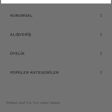
KURUMSAL
ALIŞVERİŞ
ÜYELİK
POPÜLER KATEGORİLER
©Melodi Scarf A.Ş. Tüm Hakları Saklıdır.