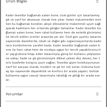
Ürün Bilgisi
Kadın tesettür bağlamalı saten bone, özel günler için tasarlanmış
şık ve zarif bir aksesuar olarak öne çıkar. Saten malzemeden üret
ilen bu bağlamalı boneler, abiye elbiselerle mükemmel uyum sağl
ayarak kadınların her ortamda şıklığını tamamlar. Kadın tesettür ba
ğlamalı saten bone, hem rahat kullanımı hem de estetik görünümü
ile tercih edilen ürünler arasında yer alır. Özel gün uyumlu tasarımı
sayesinde davetlerde, nikah ve düğün gibi organizasyonlarda kadın
ların kombinlerine zarafet katar. Kadın tesettür bağlamalı saten b
one ile hem rahat hem de modaya uygun bir tercih yapabilirsiniz.H
er yaş grubuna hitap eden tasarımıyla, geniş bir kullanıcı yelpazesi
ne sahip; Sade ve şık görünümüyle dikkat çeken düz desen, her t
ürlü kıyafetle kolayca uyum sağlar; Tesettür giyim koleksiyonunun
zarif bir parçası olarak, modern ve şık bir stil sunar; Dokuma kum
aş tipi sayesinde dayanıklılık ve konforu bir arada yaşatır; Günlük
kullanıma uygun casual tasarımıyla rahatlığı ve şıklığı bir arada sun
ar;
Yorumlar