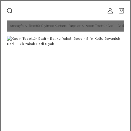
Anasayfa
Tesettür Giyimde Kurtarıcı Parçalar
Kadın Tesettür Badi - Balıkçı Y