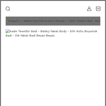
Anasayfa
Tesettür Giyimde Kurtarıcı Parçalar
Kadın Tesettür Badi - Balıkçı Y