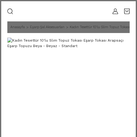
Anasayfa
Eşarp Şal Aksesuarları
Kadın Tesettür 10'lu Slim Topuz Tokası Eş