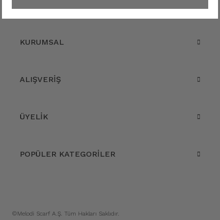
KURUMSAL
ALIŞVERİŞ
ÜYELİK
POPÜLER KATEGORİLER
©Melodi Scarf A.Ş. Tüm Hakları Saklıdır.