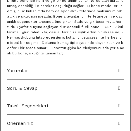
r. Tüllü bone ise hafif ve şık bir görünüm sunar. Nefes alan likralı k
umaş, esnekliği ile hareket özgürlüğü sağlar. Bu bone modelleri, h
em günlük kullanımda hem de spor aktivitelerinde maksimum rah
atlık ve şıklık için idealdir. Bone arayanlar için terletmeyen ve day
anıklı seçenekler arasında öne çıkar.- Sade ve şık tasarımıyla her
türlü kıyafetle uyum sağlayan düz desenli fileli bone; - Günlük kul
lanıma uygun rahatlıkta, casual tarzınıza eşlik eden bir aksesuar; -
Her yaş grubuna hitap eden geniş kullanıcı yelpazesi ile herkes içi
n ideal bir seçim; - Dokuma kumaş tipi sayesinde dayanıklılık ve k
onforu bir arada sunar; - Tesettür giyim koleksiyonunuzda yer alac
ak bu bone, şıklığınızı tamamlar;
Yorumlar
Soru & Cevap
Taksit Seçenekleri
Önerileriniz