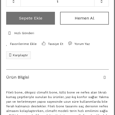
Sepete Ekle
Hemen Al
Hızlı Gönderi
Tavsiye Et
Yorum Yaz
Karşılaştır
Ürün Bilgisi
Fileli bone, dikişsiz climafit bone, tüllü bone ve nefes alan likralı
kumaş çeşitleriyle sunulan bu ürünler, yaz-kış konfor sağlar. Yakma
yan ve terletmeyen yapısı sayesinde uzun süre kullanımlarda bile
ferah kalmanızı destekler. Fileli bone tasarımı saç derisinin nefes
almasını kolaylaştırırken, climafit modeli terin hızlı emilimini sağla