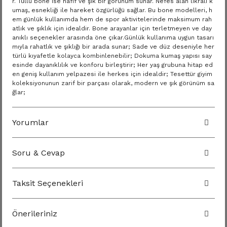
r. Tüllü bone ise hafif ve şık bir görünüm sunar. Nefes alan likralı k
umaş, esnekliği ile hareket özgürlüğü sağlar. Bu bone modelleri, h
em günlük kullanımda hem de spor aktivitelerinde maksimum rah
atlık ve şıklık için idealdir. Bone arayanlar için terletmeyen ve day
anıklı seçenekler arasında öne çıkar.Günlük kullanıma uygun tasarı
mıyla rahatlık ve şıklığı bir arada sunar; Sade ve düz deseniyle her
türlü kıyafetle kolayca kombinlenebilir; Dokuma kumaş yapısı say
esinde dayanıklılık ve konforu birleştirir; Her yaş grubuna hitap ed
en geniş kullanım yelpazesi ile herkes için idealdir; Tesettür giyim
koleksiyonunun zarif bir parçası olarak, modern ve şık görünüm sa
ğlar;
Yorumlar
Soru & Cevap
Taksit Seçenekleri
Önerileriniz