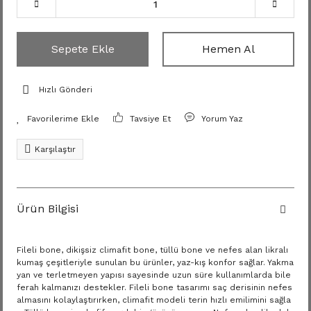
Sepete Ekle
Hemen Al
Hızlı Gönderi
Tavsiye Et
Yorum Yaz
Karşılaştır
Ürün Bilgisi
Fileli bone, dikişsiz climafit bone, tüllü bone ve nefes alan likralı
kumaş çeşitleriyle sunulan bu ürünler, yaz-kış konfor sağlar. Yakma
yan ve terletmeyen yapısı sayesinde uzun süre kullanımlarda bile
ferah kalmanızı destekler. Fileli bone tasarımı saç derisinin nefes
almasını kolaylaştırırken, climafit modeli terin hızlı emilimini sağla