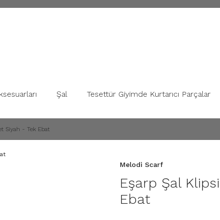
ksesuarları
Şal
Tesettür Giyimde Kurtarıcı Parçalar
et Siyah - Tek Ebat
Melodi Scarf
Eşarp Şal Klips
Ebat