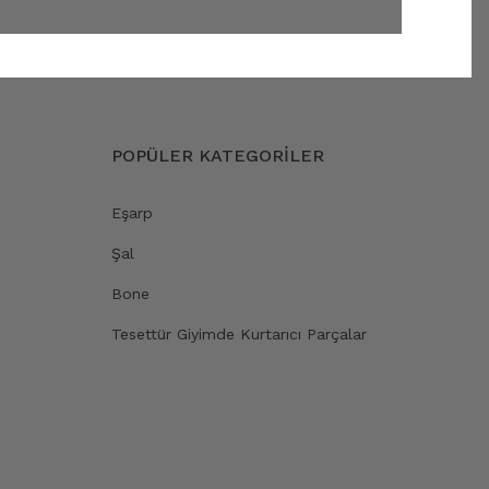
POPÜLER KATEGORİLER
Eşarp
Şal
Bone
Tesettür Giyimde Kurtarıcı Parçalar