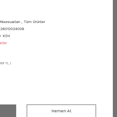
Aksesuarları
,
Tüm Ürünler
28012024008
 + KDV
rle!
,99 TL )
Hemen Al