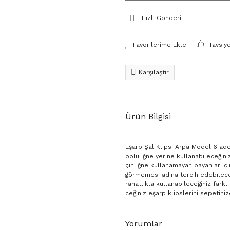
Hızlı Gönderi
Tavsiy
Karşılaştır
Ürün Bilgisi
Eşarp Şal Klipsi Arpa Model 6 adet 
oplu iğne yerine kullanabileceğiniz
çin iğne kullanamayan bayanlar için
görmemesi adına tercih edebileceğin
rahatlıkla kullanabileceğiniz farkl
ceğiniz eşarp klipslerini sepetini
Yorumlar