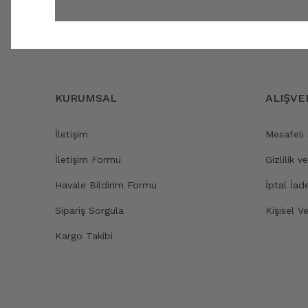
KURUMSAL
ALIŞVE
İletişim
Mesafeli
İletişim Formu
Gizlilik v
Havale Bildirim Formu
İptal İad
Sipariş Sorgula
Kişisel Ve
Kargo Takibi