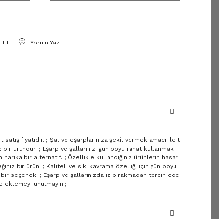
e Et
Yorum Yaz
satış fiyatıdır. ; Şal ve eşarplarınıza şekil vermek amacı ile t
 bir üründür. ; Eşarp ve şallarınızı gün boyu rahat kullanmak i
 harika bir alternatif. ; Özellikle kullandığınız ürünlerin hasar
iz bir ürün. ; Kaliteli ve sıkı kavrama özelliği için gün boyu
ı bir seçenek. ; Eşarp ve şallarınızda iz bırakmadan tercih ede
ze eklemeyi unutmayın.;