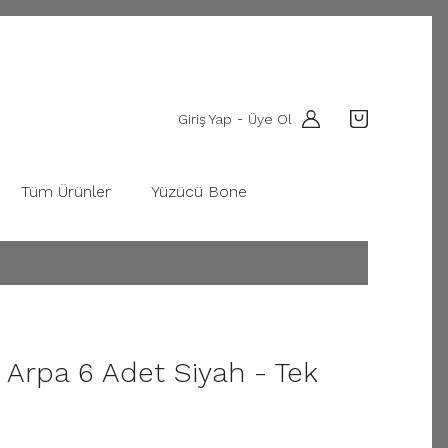
Giriş Yap
Üye Ol
-
Tüm Ürünler
Yüzücü Bone
i Arpa 6 Adet Siyah - Tek