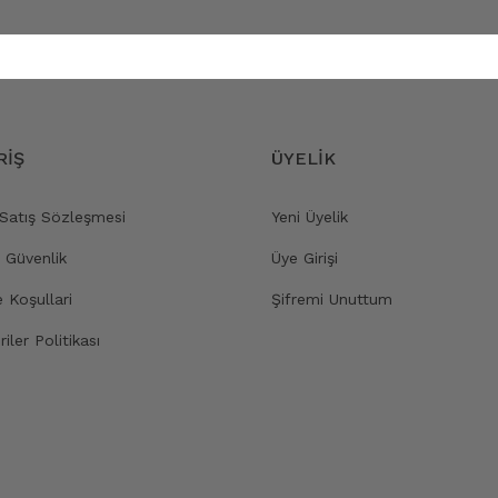
RİŞ
ÜYELİK
 Satış Sözleşmesi
Yeni Üyelik
e Güvenlik
Üye Girişi
e Koşullari
Şifremi Unuttum
riler Politikası