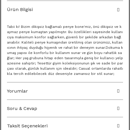
Ürün Bilgisi
Tabii ki! Bizim dikişsiz bağlamalı penye bone'miz, önü dikişsiz ve k
aymaz penye kumaştan yapılmıştır. Bu özellikleri sayesinde kullanı
cıya maksimum konfor sağlarken, güvenli bir şekilde arkadan bağl
anabilir. Kaliteli penye kumaşından üretilmiş olan ürünümüz, kullan
ıcının ihtiyaç duyduğu hijyenik ve rahat bir deneyim sunar.Dokuma k
umaş yapısı ile konforlu bir kullanım sunar ve gün boyu rahatlık sa
ğlar; Her yaş grubuna hitap eden tasarımıyla geniş bir kullanıcı yelp
azesine sahiptir; Tesettür giyim koleksiyonunun şık ve sade bir par
çası olarak, günlük kullanım için idealdir; Casual ortamlarda rahatlı
kla tercih edilebilecek düz deseniyle zamansız bir stil sunar;
Yorumlar
Soru & Cevap
Taksit Seçenekleri