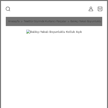
Anasayfa
Tesettür Giyimde Kurtarıcı Parçalar
Balıkçı Yakalı Boyunluklu Koll