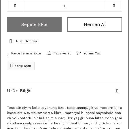
Sepete Ekle
Hemen Al
Hızlı Gönderi
Tavsiye Et
Yorum Yaz
Karşılaştır
Ürün Bilgisi
Tesettür giyim koleksiyonuna özel tasarlanmış, şık ve modern bir a
ksesuar; %95 viskoz ve %5 likralı materyal bileşeni sayesinde esn
ek ve konforlu bir kullanım sunar; Her yaş grubuna hitap eden geni
ş kullanıcı yelpazesi ile herkes için ideal bir seçimdir; Dokuma ku
maş tipi, dayanıklılığı ve nefes alabilir yapısıyla uzun süreli kullanı